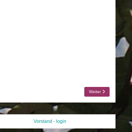
Nächster Beitrag: CDS:
Weiter
Vorstand - login