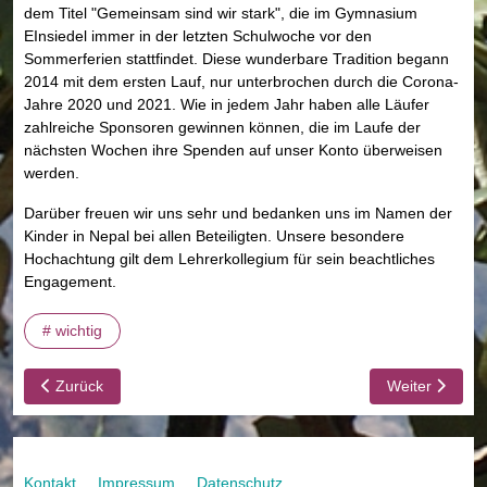
dem Titel "Gemeinsam sind wir stark", die im Gymnasium
EInsiedel immer in der letzten Schulwoche vor den
Sommerferien stattfindet. Diese wunderbare Tradition begann
2014 mit dem ersten Lauf, nur unterbrochen durch die Corona-
Jahre 2020 und 2021. Wie in jedem Jahr haben alle Läufer
zahlreiche Sponsoren gewinnen können, die im Laufe der
nächsten Wochen ihre Spenden auf unser Konto überweisen
werden.
Darüber freuen wir uns sehr und bedanken uns im Namen der
Kinder in Nepal bei allen Beteiligten. Unsere besondere
Hochachtung gilt dem Lehrerkollegium für sein beachtliches
Engagement.
# wichtig
Vorheriger Beitrag: PPC /CDS: Aktualisierung der Patienten- und
Nächster Beit
Zurück
Weiter
Kontakt
Impressum
Datenschutz